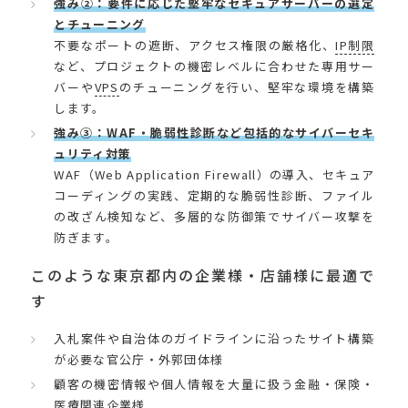
強み②：要件に応じた堅牢なセキュアサーバーの選定
とチューニング
不要なポートの遮断、アクセス権限の厳格化、
IP制限
など、プロジェクトの機密レベルに合わせた専用サー
バーや
VPS
のチューニングを行い、堅牢な環境を構築
します。
強み③：WAF・脆弱性診断など包括的なサイバーセキ
ュリティ対策
WAF（Web Application Firewall）の導入、セキュア
コーディングの実践、定期的な脆弱性診断、ファイル
の改ざん検知など、多層的な防御策でサイバー攻撃を
防ぎます。
このような東京都内の企業様・店舗様に最適で
す
入札案件や自治体のガイドラインに沿ったサイト構築
が必要な官公庁・外郭団体様
顧客の機密情報や個人情報を大量に扱う金融・保険・
医療関連企業様