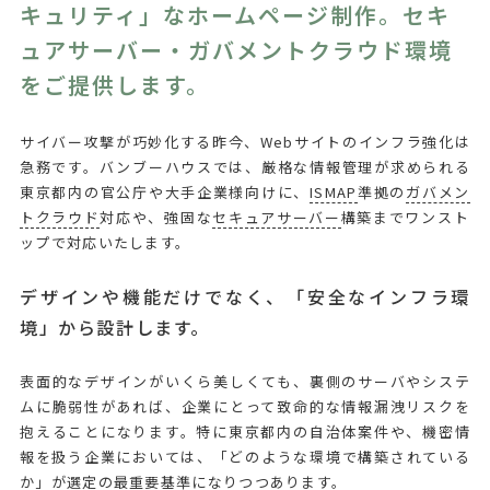
キュリティ」なホームページ制作。セキ
ュアサーバー・ガバメントクラウド環境
をご提供します。
サイバー攻撃が巧妙化する昨今、Webサイトのインフラ強化は
急務です。バンブーハウスでは、厳格な情報管理が求められる
東京都内の官公庁や大手企業様向けに、
ISMAP
準拠の
ガバメン
トクラウド
対応や、強固な
セキュアサーバー
構築までワンスト
ップで対応いたします。
デザインや機能だけでなく、「安全なインフラ環
境」から設計します。
表面的なデザインがいくら美しくても、裏側のサーバやシステ
ムに脆弱性があれば、企業にとって致命的な情報漏洩リスクを
抱えることになります。特に東京都内の自治体案件や、機密情
報を扱う企業においては、「どのような環境で構築されている
か」が選定の最重要基準になりつつあります。