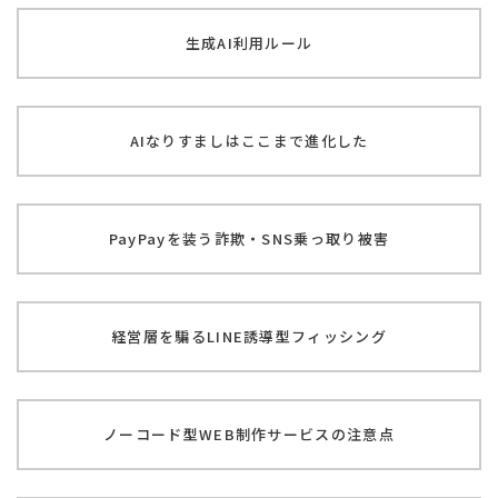
生成AI利用ルール
AIなりすましは
ここまで進化した
PayPayを装う
詐欺・SNS乗っ取り被害
経営層を騙る
LINE誘導型フィッシング
ノーコード型WEB制作
サービスの注意点