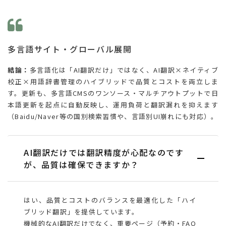
多言語サイト・グローバル展開
結論：
多言語化は「AI翻訳だけ」ではなく、AI翻訳×ネイティブ
校正×用語辞書管理のハイブリッドで品質とコストを両立しま
す。更新も、多言語CMSのワンソース・マルチアウトプットで日
本語更新を起点に自動反映し、運用負荷と翻訳漏れを抑えます
（Baidu/Naver等の国別検索習慣や、言語別UI崩れにも対応）。
AI翻訳だけでは翻訳精度が心配なのです
が、品質は確保できますか？
はい、品質とコストのバランスを最適化した「ハイ
ブリッド翻訳」を提供しています。
機械的なAI翻訳だけでなく、重要ページ（予約・FAQ