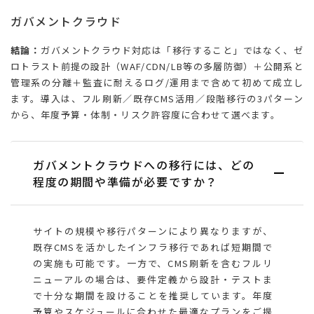
ガバメントクラウド
結論：
ガバメントクラウド対応は「移行すること」ではなく、ゼ
ロトラスト前提の設計（WAF/CDN/LB等の多層防御）＋公開系と
管理系の分離＋監査に耐えるログ/運用まで含めて初めて成立し
ます。導入は、フル刷新／既存CMS活用／段階移行の3パターン
から、年度予算・体制・リスク許容度に合わせて選べます。
ガバメントクラウドへの移行には、どの
程度の期間や準備が必要ですか？
サイトの規模や移行パターンにより異なりますが、
既存CMSを活かしたインフラ移行であれば短期間で
の実施も可能です。一方で、CMS刷新を含むフルリ
ニューアルの場合は、要件定義から設計・テストま
で十分な期間を設けることを推奨しています。年度
予算やスケジュールに合わせた最適なプランをご提