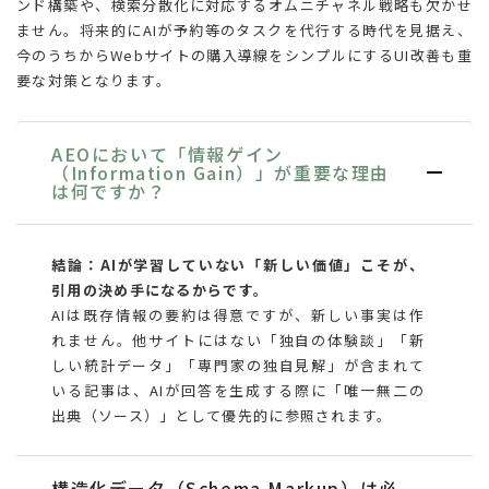
ンド構築や、検索分散化に対応するオムニチャネル戦略も欠かせ
ません。将来的にAIが予約等のタスクを代行する時代を見据え、
今のうちからWebサイトの購入導線をシンプルにするUI改善も重
要な対策となります。
AEOにおいて「情報ゲイン
（Information Gain）」が重要な理由
は何ですか？
結論：AIが学習していない「新しい価値」こそが、
引用の決め手になるからです。
AIは既存情報の要約は得意ですが、新しい事実は作
れません。他サイトにはない「独自の体験談」「新
しい統計データ」「専門家の独自見解」が含まれて
いる記事は、AIが回答を生成する際に「唯一無二の
出典（ソース）」として優先的に参照されます。
構造化データ（Schema Markup）は必