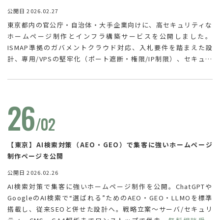
公開日 2026.02.27
東京都内の官公庁・自治体・大手企業向けに、高セキュリティな
ホームページ制作とインフラ構築サービスを公開しました。
ISMAP準拠のガバメントクラウド対応、入札要件を踏まえた設
計、専用/VPSの堅牢化（ポート遮断・権限/IP制限）、セキュア
コーディング、WAF・改ざん検知・脆弱性診断、24時間365日監
視/バックアップまで対応。ランサム/DDoS対策も。
無料相談受
付中
。お気軽にどうぞ。
26
/02
【東京】AI検索対策（AEO・GEO）で集客に強いホームページ
制作ページを公開
公開日 2026.02.26
AI検索対策で集客に強いホームページ制作を公開。ChatGPTや
GoogleのAI検索で“選ばれる”ためのAEO・GEO・LLMOを標準
搭載し、従来SEOと併せた設計へ。戦略立案〜サーバ/セキュリ