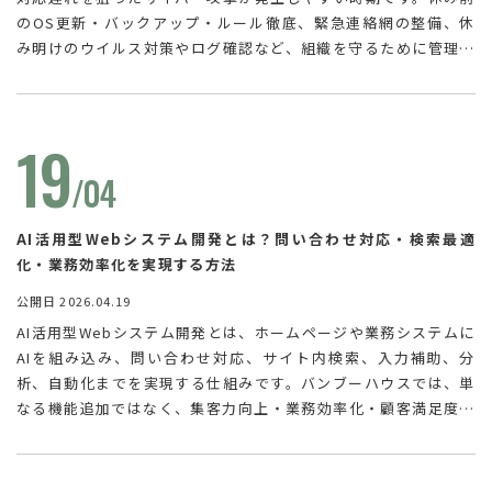
のOS更新・バックアップ・ルール徹底、緊急連絡網の整備、休
み明けのウイルス対策やログ確認など、組織を守るために管理者
が押さえておきたい実務ポイントをわかりやすく解説していま
す。
19
/04
AI活用型Webシステム開発とは？問い合わせ対応・検索最適
化・業務効率化を実現する方法
公開日 2026.04.19
AI活用型Webシステム開発とは、ホームページや業務システムに
AIを組み込み、問い合わせ対応、サイト内検索、入力補助、分
析、自動化までを実現する仕組みです。バンブーハウスでは、単
なる機能追加ではなく、集客力向上・業務効率化・顧客満足度向
上につながる導入を重視。
SEO
に加
え、
AEO
/
GEO
・
AIO
・
LLMO
も意識し、ユーザーにもAIにも伝わ
りやすい設計で、成果につながるWeb活用を支援しています。