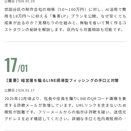
公開日 2026.01.20
世田谷区の制作会社の相場（50〜100万円）に対し、AI活用で費
用を18万円〜に抑える「集客LP」プランを公開。なぜ安くても
成果が出るのか？見積もりの仕組みと、無駄を省いて賢く作るコ
ストダウンの秘訣を解説します。区内なら対面相談も可能です。
17
/01
【重要】経営層を騙るLINE誘導型フィッシングの手口と対策
公開日 2026.01.17
2025年12月頃より、社長や役員を騙りLINEのQRコード画像を要
求する詐欺メールが急増しています。URLリンクを含まないため
検知が困難です。フリーメールからの指示は詐欺を疑い、送信元
アドレスを必ず確認してください。詳細な手口と社内周知用の対
策を解説します。