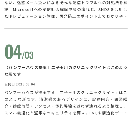
ない、迷惑メール扱いになる――そんな配信トラブルへの対処法を解
説。Microsoftへの受信拒否解除申請の流れと、SNDSを活用し
たIPレピュテーション管理、再発防止のポイントまでわかりやす
く紹介します。
04
/03
【バンブーハウス提案】二子玉川のクリニックサイトはこのよう
な形です
公開日 2026.03.04
バンブーハウスが提案する「二子玉川のクリニックサイト」はこ
のような形です。清潔感のあるデザインに、診療内容・医師紹
介・診療時間・アクセス・予約導線を迷わず辿れるよう整理し、
スマホ最適化と堅牢なセキュリティを両立。FAQや構造化データ
でAI検索（AEO/GEO）でも参照されやすい一次情報を設計し、
院内写真の見せ方や口コミ・紹介に繋がる“安心感”まで含めたサ