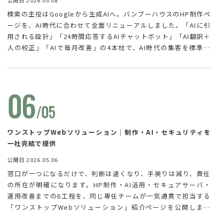
検索の主役はGoogleから生成AIへ。バンブーハウスのHP制作ペ
ージを、AI時代に合わせて全面リニューアルしました。「AIに引
用される設計」「24時間応答するAIチャットボット」「AI翻訳＋
人の校正」「AIで毎月改善」の4本柱で、AI時代の集客を標準装
備。スマホ最優先の高速表示・押しやすいボタン・縦スクロール
UIで、誰もが迷わず使えるサイト体験を実現します。30〜500万
円超の幅広いプランで、検討初期から比較しやすくご案内しま
06
す。
/05
ワンストップWebソリューション｜制作・AI・セキュリティを
一社完結で提供
公開日 2026.05.06
窓口が一つになるだけで、判断は速くなり、手戻りは減り、責任
の所在が明確になります。HP制作・AI活用・セキュアサーバ・
運用改善までの6工程を、同じ専任チームが一気通貫で担当する
「ワンストップWebソリューション」紹介ページを公開しまし