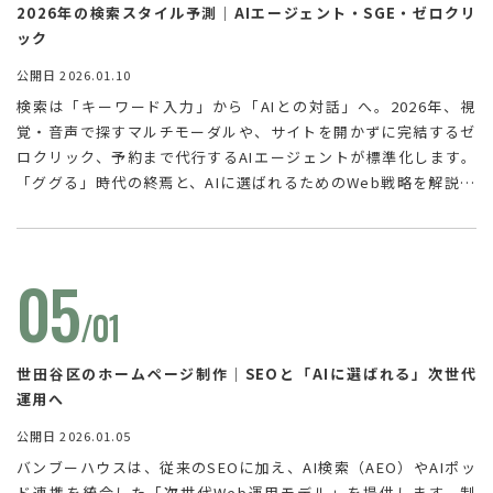
2026年の検索スタイル予測｜AIエージェント・SGE・ゼロクリ
ック
公開日 2026.01.10
検索は「キーワード入力」から「AIとの対話」へ。2026年、視
覚・音声で探すマルチモーダルや、サイトを開かずに完結するゼ
ロクリック、予約まで代行するAIエージェントが標準化します。
「ググる」時代の終焉と、AIに選ばれるためのWeb戦略を解説し
ます。
05
/01
世田谷区のホームページ制作｜SEOと「AIに選ばれる」次世代
運用へ
公開日 2026.01.05
バンブーハウスは、従来のSEOに加え、AI検索（AEO）やAIポッ
ド連携を統合した「次世代Web運用モデル」を提供します。制