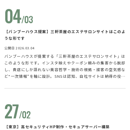
イト構築案をご紹介します。
04
/03
【バンブーハウス提案】三軒茶屋のエステサロンサイトはこのよ
うな形です
公開日 2026.03.04
バンブーハウスが提案する「三軒茶屋のエステサロンサイト」は
このような形です。インスタ映えやクーポン頼みの集客から脱却
し、貴店にしか語れない美容哲学・施術の根拠・接客の空気感な
ど“一次情報”を軸に設計。SNSは認知、自社サイトは納得の役割
分担で、価格比較ではなく指名・リピートに繋がる導線を構築し
ます。スマホ最適化とAI検索（AEO）も見据えた運用型の提案で
す。
27
/02
【東京】高セキュリティHP制作・セキュアサーバー構築