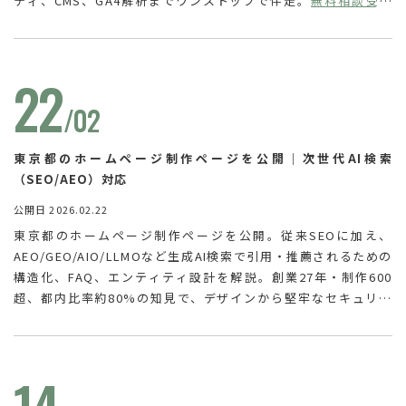
ティ、CMS、GA4解析までワンストップで伴走。
無料相談受付
中
。問い合わせ減少や反響低下に悩む都内企業・店舗へ、構造化
データ設計と運用改善で成果を支援します。公開後も継続改善ま
で伴走。
22
/02
東京都のホームページ制作ページを公開｜次世代AI検索
（SEO/AEO）対応
公開日 2026.02.22
東京都のホームページ制作ページを公開。従来SEOに加え、
AEO/GEO/AIO/LLMOなど生成AI検索で引用・推薦されるための
構造化、FAQ、エンティティ設計を解説。創業27年・制作600
超、都内比率約80%の知見で、デザインから堅牢なセキュリテ
ィ、公開後の解析・PDCAまで一貫支援します。東京の激戦区で
成果を狙う企業様は、まずは
無料相談
から。既存サイトのAI対策
のみも対応。診断も可能です。ぜひ
14