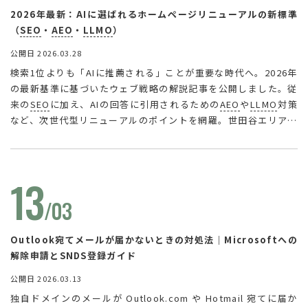
2026年最新：AIに選ばれるホームページリニューアルの新標準
（
SEO
・
AEO
・
LLMO
）
公開日 2026.03.28
検索1位よりも「AIに推薦される」ことが重要な時代へ。2026年
の最新基準に基づいたウェブ戦略の解説記事を公開しました。従
来の
SEO
に加え、AIの回答に引用されるための
AEO
や
LLMO
対策
など、次世代型リニューアルのポイントを網羅。世田谷エリアの
事例や、失敗しない制作会社選びのチェックリストも掲載してい
ます。
AI検索
時代に埋もれないサイト運用のヒントとして、ぜひ
ご一読ください。
13
/03
Outlook宛てメールが届かないときの対処法｜Microsoftへの
解除申請とSNDS登録ガイド
公開日 2026.03.13
独自ドメインのメールが Outlook.com や Hotmail 宛てに届か