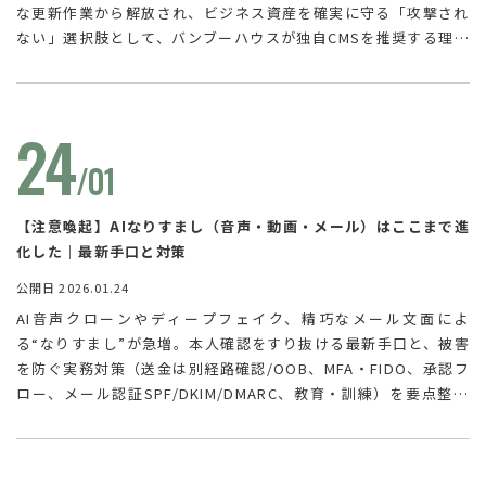
な更新作業から解放され、ビジネス資産を確実に守る「攻撃され
ない」選択肢として、バンブーハウスが独自CMSを推奨する理由
をご紹介します。
24
/01
【注意喚起】AIなりすまし（音声・動画・メール）はここまで進
化した｜最新手口と対策
公開日 2026.01.24
AI音声クローンやディープフェイク、精巧なメール文面によ
る“なりすまし”が急増。本人確認をすり抜ける最新手口と、被害
を防ぐ実務対策（送金は別経路確認/OOB、MFA・FIDO、承認フ
ロー、メール認証SPF/DKIM/DMARC、教育・訓練）を要点整理
しました。「見抜く」より「仕組みで防ぐ」設計を解説します。
社内周知にも使える内容です。