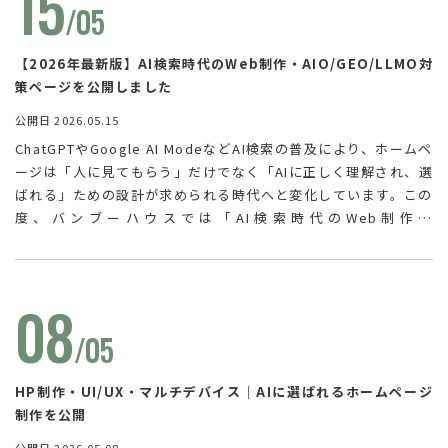
15
/05
【2026年最新版】AI検索時代のWeb制作・AIO/GEO/LLMO対
策ページを公開しました
公開日 2026.05.15
ChatGPTやGoogle AI ModeなどAI検索の普及により、ホームペ
ージは「人に見てもらう」だけでなく「AIに正しく理解され、選
ばれる」ための設計が求められる時代へと変化しています。この
度、バンブーハウスでは「AI検索時代のWeb制作・
AIO/GEO/LLMO対策」ページを新たに公開いたしました。AIに
自社サイトを案内する「llms.txt」の仕組み、AI検索広告やAIシ
ョッピングへの対応、具体的なご提案の流れ（7ステップ）な
08
ど、次世代のWeb戦略に必要な情報を解説しています。ホームペ
ージの制作・リニューアルをご検討中の方は、ぜひご覧くださ
/05
い。
HP制作・UI/UX・マルチデバイス｜AIに選ばれるホームページ
制作を公開
公開日 2026.05.08