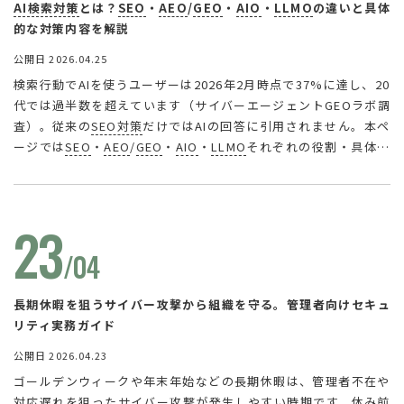
AI検索対策
とは？
SEO
・
AEO
/
GEO
・
AIO
・
LLMO
の違いと具体
的な対策内容を解説
公開日 2026.04.25
検索行動でAIを使うユーザーは2026年2月時点で37%に達し、20
代では過半数を超えています（サイバーエージェントGEOラボ調
査）。従来の
SEO対策
だけではAIの回答に引用されません。本ペ
ージでは
SEO
・
AEO
/
GEO
・
AIO
・
LLMO
それぞれの役割・具体的
な対策内容・期待できる効果を体系的に整理。
AI検索
時代に「見
つかる」「引用される」サイトをつくるための全解説です。
23
/04
長期休暇を狙うサイバー攻撃から組織を守る。管理者向けセキュ
リティ実務ガイド
公開日 2026.04.23
ゴールデンウィークや年末年始などの長期休暇は、管理者不在や
対応遅れを狙ったサイバー攻撃が発生しやすい時期です。休み前