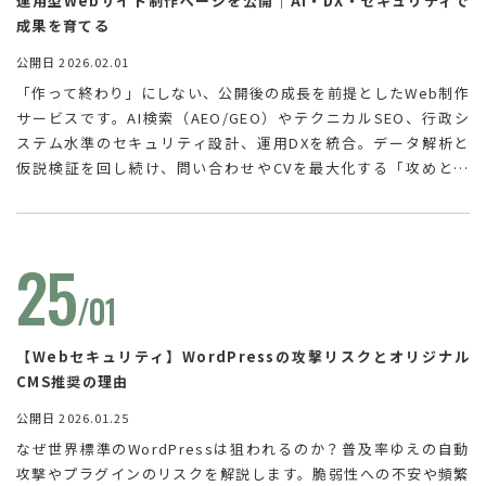
運用型Webサイト制作ページを公開｜AI・DX・セキュリティで
成果を育てる
公開日 2026.02.01
「作って終わり」にしない、公開後の成長を前提としたWeb制作
サービスです。AI検索（AEO/GEO）やテクニカルSEO、行政シ
ステム水準のセキュリティ設計、運用DXを統合。データ解析と
仮説検証を回し続け、問い合わせやCVを最大化する「攻めと守
り」のWeb運用をご提供します。
25
/01
【Webセキュリティ】WordPressの攻撃リスクとオリジナル
CMS推奨の理由
公開日 2026.01.25
なぜ世界標準のWordPressは狙われるのか？普及率ゆえの自動
攻撃やプラグインのリスクを解説します。脆弱性への不安や頻繁