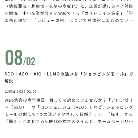
（情報漏洩・脆弱性・攻撃の高度化）と、企業が講じるべき対策
を解説。中小企業が今すぐ実践できる「ガイドライン策定」「学
習防止設定」「レビュー体制」について具体的にまとめていま
す。
08
/02
SEO・AEO・AIO・LLMOの違いを「ショッピングモール」で
解説
公開日 2026.02.08
Web集客の専門用語、難しくて諦めていませんか？「フロアガイ
ド（SEO）」や「コンシェルジュ（AEO）」など、ショッピング
モールの例えで4つの違いをやさしく紐解きます。「探す」から
「聞く」へ変化するAI時代の検索スタイルと、ホームページリニ
ューアルで押さえておくべき次世代の対策を分かりやすくまとめ
ました。