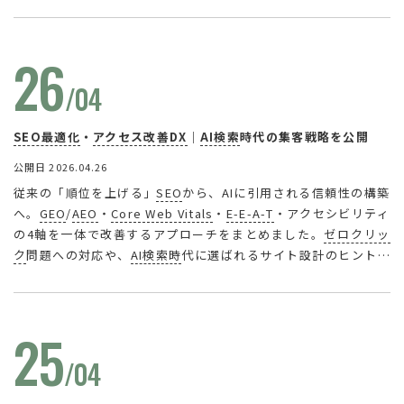
た。AIを「作る・答える・見つかる」の3軸で標準搭載。創業27
年の実績で、複数社管理の煩雑さから経営者を解放します。スポ
ット依頼にも柔軟対応します。
26
/04
SEO最適化
・
アクセス改善DX
｜
AI検索
時代の集客戦略を公開
公開日 2026.04.26
従来の「順位を上げる」
SEO
から、AIに引用される信頼性の構築
へ。
GEO
/
AEO
・
Core Web Vitals
・
E-E-A-T
・アクセシビリティ
の4軸を一体で改善するアプローチをまとめました。
ゼロクリッ
ク
問題への対応や、
AI検索時
代に選ばれるサイト設計のヒントを
中級者向けに解説しています。
25
/04