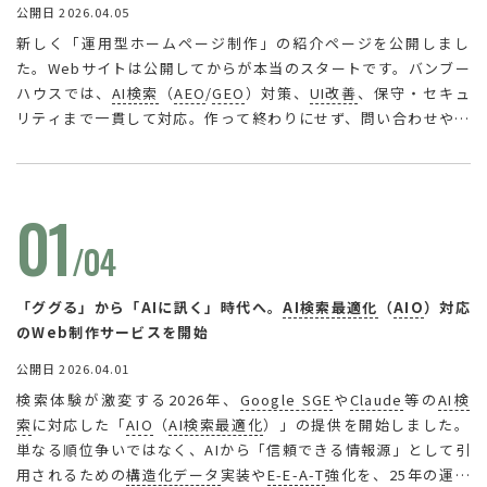
公開日 2026.04.05
新しく「運用型ホームページ制作」の紹介ページを公開しまし
た。Webサイトは公開してからが本当のスタートです。バンブー
ハウスでは、
AI検索
（
AEO
/
GEO
）対策、
UI改善
、保守・セキュ
リティまで一貫して対応。作って終わりにせず、問い合わせや採
用などの成果を継続的に育てるWeb運用を支援します。
次世代の
SEO対策
やサイト改善、安全なサーバ構築をご検討中の方は、ぜ
ひ詳細をご覧ください。
01
/04
「ググる」から「AIに訊く」時代へ。
AI検索最適化
（
AIO
）対応
のWeb制作サービスを開始
公開日 2026.04.01
検索体験が激変する2026年、
Google SGE
や
Claude
等の
AI検
索
に対応した「
AIO
（
AI検索最適化
）」の提供を開始しました。
単なる順位争いではなく、AIから「信頼できる情報源」として引
用されるための
構造化データ
実装や
E-E-A-T
強化を、25年の運用